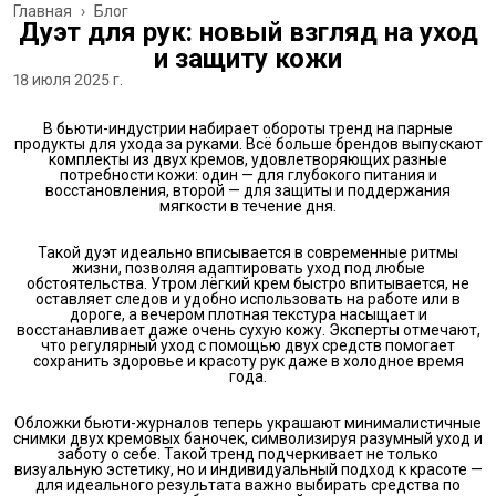
Главная
›
Блог
Дуэт для рук: новый взгляд на уход
и защиту кожи
18 июля 2025 г.
В бьюти-индустрии набирает обороты тренд на парные
продукты для ухода за руками. Всё больше брендов выпускают
комплекты из двух кремов, удовлетворяющих разные
потребности кожи: один — для глубокого питания и
восстановления, второй — для защиты и поддержания
мягкости в течение дня.
Такой дуэт идеально вписывается в современные ритмы
жизни, позволяя адаптировать уход под любые
обстоятельства. Утром лёгкий крем быстро впитывается, не
оставляет следов и удобно использовать на работе или в
дороге, а вечером плотная текстура насыщает и
восстанавливает даже очень сухую кожу. Эксперты отмечают,
что регулярный уход с помощью двух средств помогает
сохранить здоровье и красоту рук даже в холодное время
года.
Обложки бьюти-журналов теперь украшают минималистичные
снимки двух кремовых баночек, символизируя разумный уход и
заботу о себе. Такой тренд подчеркивает не только
визуальную эстетику, но и индивидуальный подход к красоте —
для идеального результата важно выбирать средства по